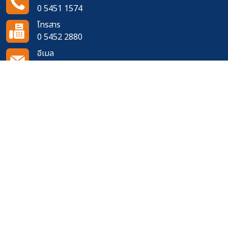
0 5451 1574
โทรสาร
0 5452 2880
อีเมล
doh0210@doh.go.th
ติดตามเราได้ที่
จำนวนผู้เข้าชมเว็บไซต์
557