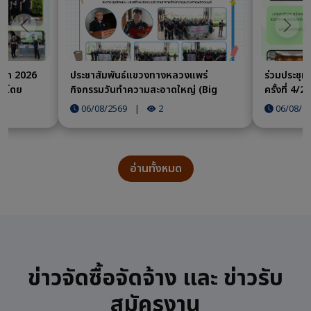
ก่อนหน้า
ถัดไป
een 2026
ประชาสัมพันธ์แขวงทางหลวงแพร่
ร่วมประชุ
 โดย
กิจกรรมวันทำความสะอาดใหญ่ (Big
ครั้งที่ 4/
มแนวทาง 1E
cleaning day) วันที่ 5 สิงหาคม 2569
แนวทางการ
06/08/2569
|
2
06/08/2
ั่งยืน ณ
เวลา 09.30 น. นายกฤติเดช ศรียงค์ ผู้
การปฏิบัติ
ทางหลวง
อำนวยการแขวงทางหลวงแพร่ พร้อม
ประชุมบุญ
ด้วย นายสาคร ชุ่มเชย รองผู้อำนวยการ
แขวงทางหลวงฝ่ายปฏิบัติการ นาย
อ่านทั้งหมด
บรรเจิด ดีตอ่ำ รองผู้อำนวยการแขวง
ทางหลวงฝ่ายวิศวกรรม นางจิราพร สุข
เสริม รองผู้อำนวยการแขวงทางหลวง
ฝ่ายบริหาร และเจ้าหน้าที่ในสังกัดแขวง
ทางหลวงแพร่ ร่วมจัดกิจกรรมวันทำความ
สะอาดใหญ่ (Big Cleaning Day) ประจำ
ปี 2569 โดยมีเป้าหมายเพื่อให้ตระหนักถึง
ข่าวจัดซื้อจัดจ้าง และ ข่าวรับ
ความสำคัญของกิจกรรม 5 ส ได้แก่
สะสาง สะดวก ส
สมัครงาน