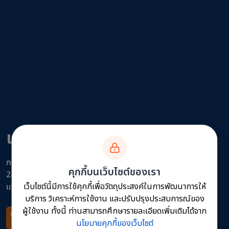
แขวงทางหลวงแพร่
กรมทางหลวง
คุกกี้บนเว็บไซต์ของเรา
243 ม.1 ถนนยันตรกิจโกศล ตำบลทุ่งกวาว อำเภอเมือง จังหวัด
เว็บไซต์นี้มีการใช้คุกกี้เพื่อวัตถุประสงค์ในการพัฒนาการให้
แพร่ 54000
บริการ วิเคราะห์การใช้งาน และปรับปรุงประสบการณ์ของ
ผู้ใช้งาน ทั้งนี้ ท่านสามารถศึกษารายละเอียดเพิ่มเติมได้จาก
โทรศัพท์
นโยบายคุกกี้ของเว็บไซต์
0 5451 1574