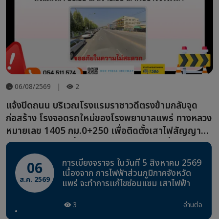
06/08/2569
|
2
แจ้งปิดถนน บริเวณโรงแรมราชาวดีตรงข้ามกลับจุด
ก่อสร้าง โรงจอดรถใหม่ของโรงพยาบาลแพร่ ทางหลวง
หมายเลข 1405 กม.0+250 เพื่อติดตั้งเสาไฟสัญญาณ
จราจร ระหว่างวันที่ 9 - 10 สิงหาคม 2569 ตั้งแต่เวลา
09.30 น. ถึง 15.00 น. หรือบางช่วงเวลา ขออภัยใน
การเบี่ยงจราจร ในวันที่ 5 สิงหาคม 2569
06
ความไม่สะดวก
เนื่องจาก การไฟฟ้าส่วนภูมิภาคจังหวัด
ส.ค. 2569
แพร่ จะทำการแก้ไขซ่อมแซม เสาไฟฟ้า
3
อ่านต่อ