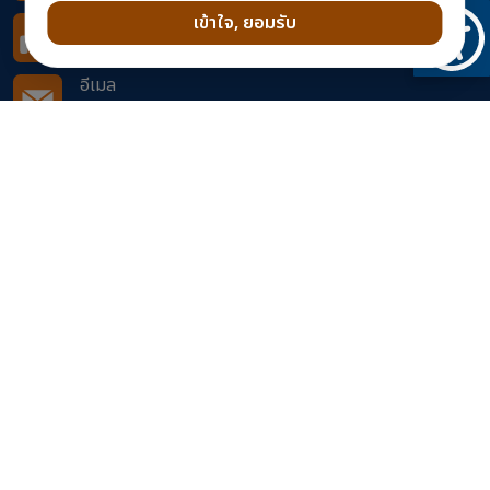
เข้าใจ, ยอมรับ
โทรสาร
0 5452 2880
อีเมล
doh0210@doh.go.th
ติดตามเราได้ที่
จำนวนผู้เข้าชมเว็บไซต์
549